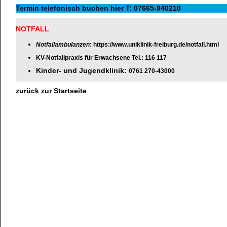
Termin telefonisch buchen hier
T:
07665-940210
NOTFALL
Notfallambulanzen
:
https://www.uniklinik-freiburg.de/notfall.html
KV-Notfallpraxis für Erwachsene
Tel.: 116 117
Kinder- und Jugendklinik:
0761 270-43000
zurück zur Startseite